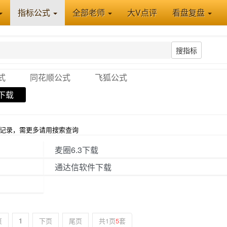
指标公式
全部老师
大V点评
看盘复盘
搜指标
式
同花顺公式
飞狐公式
下载
条记录，需更多请用搜索查询
麦圈6.3下载
通达信软件下载
页
1
下页
尾页
共1页
5
套