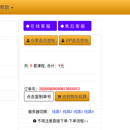
帮助
在 线 客 服
售 后 客 服
众筹会员登陆
VIP会员登陆
共:
0
套课程,
合计：
¥
元
订单号：
20260809040613854912
点击复制单号
去购物车结算
服务器切换：
线路1
线路2
线路3
线路4
不用注册直接下单-下单流程>>